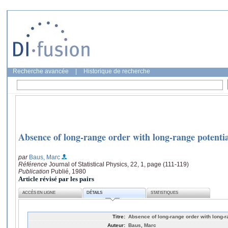
Recherche avancée
|
Historique de recherche
Absence of long-range order with long-range potentia
par
Baus, Marc
Référence
Journal of Statistical Physics, 22, 1, page (111-119)
Publication
Publié, 1980
Article révisé par les pairs
ACCÈS EN LIGNE
DÉTAILS
STATISTIQUES
Titre:
Absence of long-range order with long-r
Auteur:
Baus, Marc