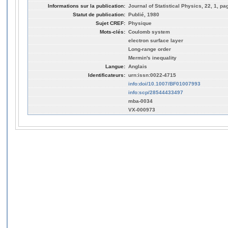
Informations sur la publication:
Journal of Statistical Physics, 22, 1, pa
Statut de publication:
Publié, 1980
Sujet CREF:
Physique
Mots-clés:
Coulomb system
electron surface layer
Long-range order
Mermin's inequality
Langue:
Anglais
Identificateurs:
urn:issn:0022-4715
info:doi/10.1007/BF01007993
info:scp/28544433497
mba-0034
VX-000973