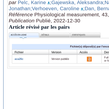
par
Pelc, Karine
;Gajewska, Aleksandra
;N
Jonathan
;Verhoeven, Caroline
;Dan, Bern
Référence
Physiological measurement, 43
Publication
Publié, 2022-12-30
Article révisé par les pairs
ACCÈS EN LIGNE
DÉTAILS
STATISTIQUES
Fichier(s) déposé(s) par l'enc
Fichier
Version
Accès
Des
Full
aca26c
Version publiée
or f