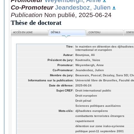
Co-Promoteur
Jeandesboz, Julien
Publication
Non publié, 2025-06-24
Thèse de doctorat
ACCÈS EN LIGNE
DÉTAILS
CONTENU
STATI
Titre:
le maintien en détention des djihadistes
international et européen
Auteur:
Bounjoua, Ali
Président du jury:
Koutroulis, Vaios
Promoteur:
Weyembergh, Anne
Co-Promoteur:
Jeandesboz, Julien
Membre du jury:
Beauvais, Pascal; Dezalay, Sara SD; Ch
Informations sur la publication:
Université libre de Bruxelles, Faculté de
Date de défense:
2025-06-24
Sujet CREF:
Droit international public
Droit européen
Droit pénal
Sciences politiques auxiliaires
Mots-clés:
djihadistes européens
combattants terroristes étrangers
rapatriement
détention sur zone irako-syrienne
politique post-11 septembre 2001