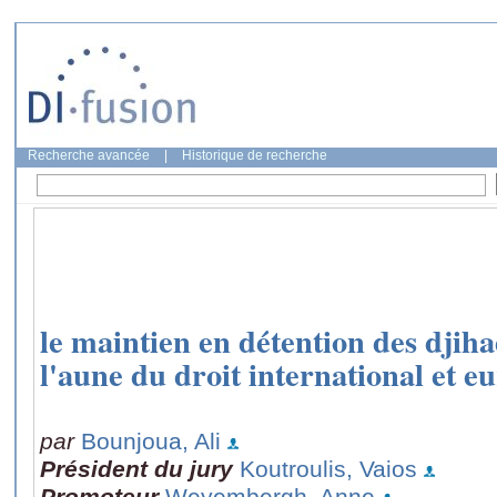
Recherche avancée
|
Historique de recherche
le maintien en détention des djih
l'aune du droit international et e
par
Bounjoua, Ali
Président du jury
Koutroulis, Vaios
Promoteur
Weyembergh, Anne