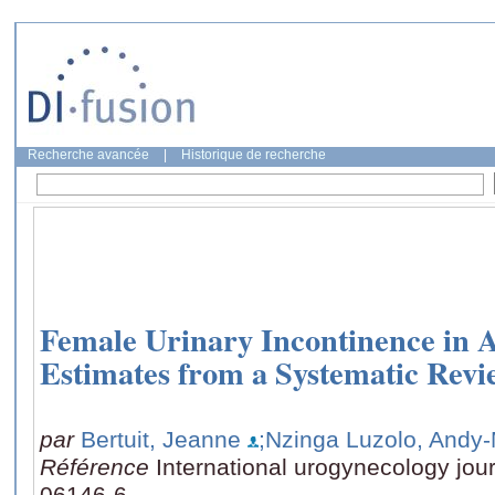
Recherche avancée
|
Historique de recherche
Female Urinary Incontinence in A
Estimates from a Systematic Revi
par
Bertuit, Jeanne
;Nzinga Luzolo, Andy-
Référence
International urogynecology jou
06146-6