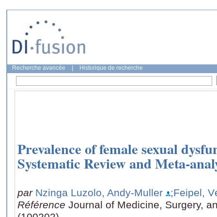
Recherche avancée
|
Historique de recherche
Prevalence of female sexual dysfu
Systematic Review and Meta-analy
par
Nzinga Luzolo, Andy-Muller
;Feipel, 
Référence
Journal of Medicine, Surgery, a
(100202)