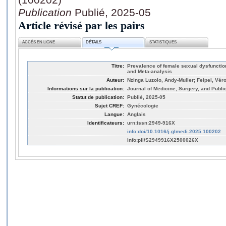
Publication
Publié, 2025-05
Article révisé par les pairs
ACCÈS EN LIGNE
DÉTAILS
STATISTIQUES
Titre:
Prevalence of female sexual dysfunctio
and Meta-analysis
Auteur:
Nzinga Luzolo, Andy-Muller; Feipel, Vér
Informations sur la publication:
Journal of Medicine, Surgery, and Publi
Statut de publication:
Publié, 2025-05
Sujet CREF:
Gynécologie
Langue:
Anglais
Identificateurs:
urn:issn:2949-916X
info:doi/10.1016/j.glmedi.2025.100202
info:pii/S2949916X2500026X