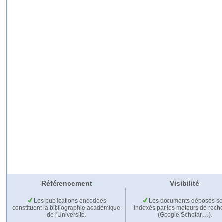
Référencement
Visibilité
Les publications encodées
Les documents déposés so
constituent la bibliographie académique
indexés par les moteurs de rech
de l'Université.
(Google Scholar,…).