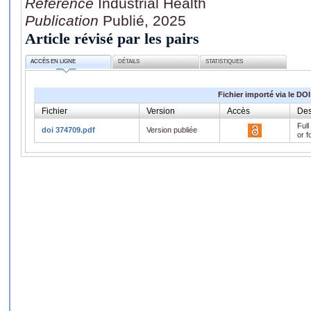
Référence
Industrial Health
Publication
Publié, 2025
Article révisé par les pairs
ACCÈS EN LIGNE
DÉTAILS
STATISTIQUES
Fichier importé via le DOI
Fichier
Version
Accès
Des
Full
doi 374709.pdf
Version publiée
or f