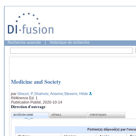
Recherche avancée
|
Historique de recherche
Medicine and Society
par
Ghezzi, P.
;Shahvisi, Arianne
;Stevens, Hilde
Référence
Ed. 1
Publication
Publié, 2020-10-14
Direction d'ouvrage
ACCÈS EN LIGNE
DÉTAILS
STATISTIQUES
Fichier(s) déposé(s) par l'enc