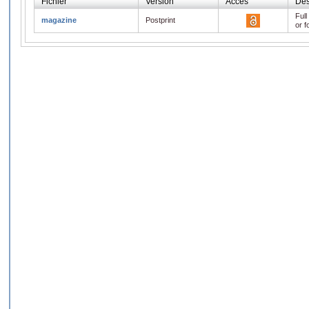
Fichier
Version
Accès
Des
Full
magazine
Postprint
or f