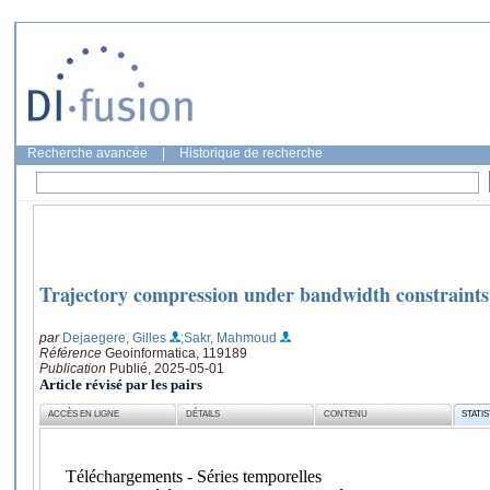
Recherche avancée
|
Historique de recherche
Trajectory compression under bandwidth constraints
par
Dejaegere, Gilles
;Sakr, Mahmoud
Référence
Geoinformatica, 119189
Publication
Publié, 2025-05-01
Article révisé par les pairs
ACCÈS EN LIGNE
DÉTAILS
CONTENU
STATI