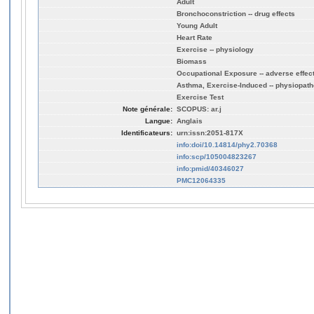
Adult
Bronchoconstriction -- drug effects
Young Adult
Heart Rate
Exercise -- physiology
Biomass
Occupational Exposure -- adverse effec
Asthma, Exercise-Induced -- physiopath
Exercise Test
Note générale:
SCOPUS: ar.j
Langue:
Anglais
Identificateurs:
urn:issn:2051-817X
info:doi/10.14814/phy2.70368
info:scp/105004823267
info:pmid/40346027
PMC12064335