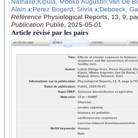
Nathalie
;Kipula, Mboko Augustin
;Van De Bo
Alain
;Perez Bogerd, Silvia
;Deboeck, Ga
Référence
Physiological Reports, 13, 9, p
Publication
Publié, 2025-05-01
Article révisé par les pairs
ACCÈS EN LIGNE
DÉTAILS
CONTENU
STATI
Titre:
Effects of chronic exposure to biomass 
responses and the occurrence of exerci
healthy men.
Auteur:
Lofuta Olenga Vuvu, Pierre Gaylord; Kla
Kipula, Mboko Augustin; Van De Borne, 
Bogerd, Silvia; Deboeck, Gaël
Informations sur la publication:
Physiological Reports, 13, 9, page (e70
Statut de publication:
Publié, 2025-05-01
Sujet CREF:
Sciences bio-médicales et agricoles
Mots-clés:
15 m − ISWRT
Charcoal
aerobic capacity
biomass air pollution
cardiovascular responses
exercise‐induced bronchoconstriction
MeSH keywords:
Humans
Male