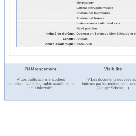
Morphology
Lateral pterygoid muscle
Anatomical landmarks
Anatomical frames
Instantaneous helicoidal axis
Head position
Intitulé du diplôme:
Doctorat en Sciences biomédicales et 
Langue:
Anglais
Anneé académique:
2024-2025
Référencement
Visibilité
Les publications encodées
Les documents déposés so
constituent la bibliographie académique
indexés par les moteurs de rech
de l'Université.
(Google Scholar,…).