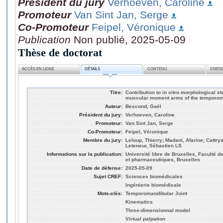
Président du jury
Verhoeven, Caroline
Promoteur
Van Sint Jan, Serge
Co-Promoteur
Feipel, Véronique
Publication
Non publié, 2025-05-09
Thèse de doctorat
ACCÈS EN LIGNE
DÉTAILS
CONTENU
STATI
Titre:
Contribution to in vitro morphological s
muscular moment arms of the temporoma
Auteur:
Bescond, Gaël
Président du jury:
Verhoeven, Caroline
Promoteur:
Van Sint Jan, Serge
Co-Promoteur:
Feipel, Véronique
Membre du jury:
Leloup, Thierry; Madani, Afarine; Cattry
Leteneur, Sébastien LS
Informations sur la publication:
Université libre de Bruxelles, Faculté
et pharmaceutiques, Bruxelles
Date de défense:
2025-05-09
Sujet CREF:
Sciences biomédicales
Ingénierie biomédicale
Mots-clés:
Temporomandibular Joint
Kinematics
Three-dimensionnal model
Virtual palpation