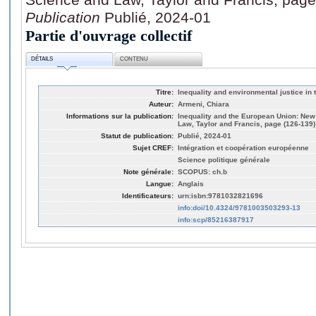
Publication
Publié, 2024-01
Partie d'ouvrage collectif
DÉTAILS
CONTENU
Titre:
Inequality and environmental justice in 
Auteur:
Armeni, Chiara
Informations sur la publication:
Inequality and the European Union: New 
Law, Taylor and Francis, page (126-139)
Statut de publication:
Publié, 2024-01
Sujet CREF:
Intégration et coopération européenne
Science politique générale
Note générale:
SCOPUS: ch.b
Langue:
Anglais
Identificateurs:
urn:isbn:9781032821696
info:doi/10.4324/9781003503293-13
info:scp/85216387917