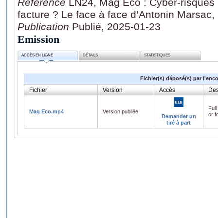
Référence
LN24, Mag Eco : Cyber-risques b
facture ? Le face à face d’Antonin Marsac,
Publication
Publié, 2025-01-23
Emission
ACCÈS EN LIGNE
DÉTAILS
STATISTIQUES
Fichier(s) déposé(s) par l'enc
Fichier
Version
Accès
Des
Full
Mag Eco.mp4
Version publiée
or f
Demander un
tiré à part