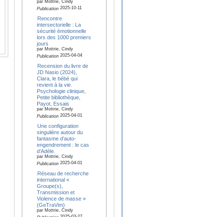
par Mottrie, Cindy
2025-10-11
Publication
Rencontre
intersectorielle : La
sécurité émotionnelle
lors des 1000 premiers
jours
par Mottrie, Cindy
2025-04-04
Publication
Recension du livre de
JD Nasio (2024),
Clara, le bébé qui
revient à la vie.
Psychologie clinique,
Petite bibliothèque,
Payot, Essais
par Mottrie, Cindy
2025-04-01
Publication
Une configuration
singulière autour du
fantasme d’auto-
engendrement : le cas
d’Adèle.
par Mottrie, Cindy
2025-04-01
Publication
Réseau de recherche
international «
Groupe(s),
Transmission et
Violence de masse »
(GeTraVim)
par Mottrie, Cindy