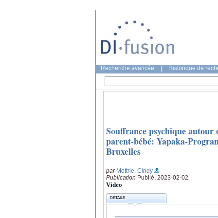
Recherche avancée
|
Historique de rec
Souffrance psychique autour de
parent-bébé: Yapaka-Program
Bruxelles
par
Mottrie, Cindy
Publication
Publié, 2023-02-02
Video
DÉTAILS