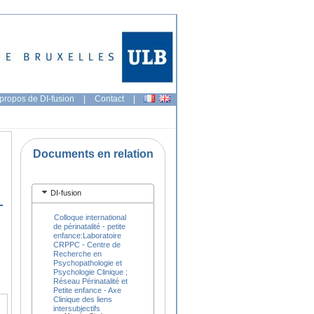
propos de DI-fusion
|
Contact
|
Documents en relation
DI-fusion
-
Colloque international
de périnatalité - petite
enfance:Laboratoire
CRPPC - Centre de
Recherche en
Psychopathologie et
Psychologie Clinique ;
Réseau Périnatalité et
Petite enfance - Axe
Clinique des liens
intersubjectifs