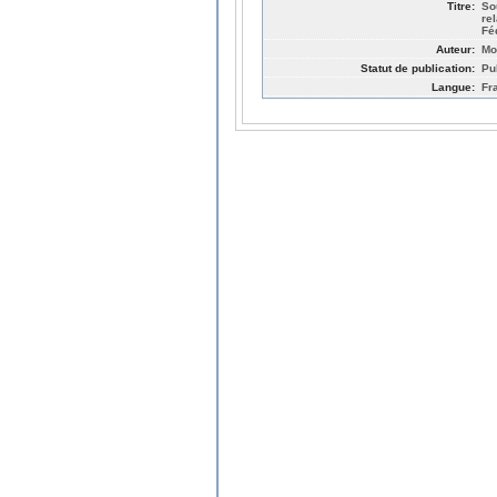
Titre:
So
re
Fé
Auteur:
Mo
Statut de publication:
Pu
Langue:
Fr