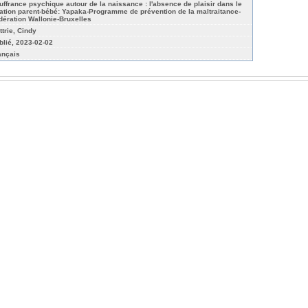
uffrance psychique autour de la naissance : l'absence de plaisir dans le
lation parent-bébé: Yapaka-Programme de prévention de la maltraitance-
dération Wallonie-Bruxelles
ttrie, Cindy
blié, 2023-02-02
ançais