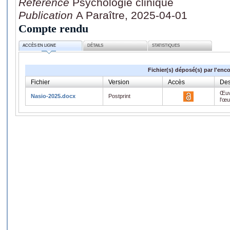
Référence
Psychologie clinique
Publication
A Paraître, 2025-04-01
Compte rendu
ACCÈS EN LIGNE
DÉTAILS
STATISTIQUES
Fichier(s) déposé(s) par l'enc
Fichier
Version
Accès
Des
Œuv
Nasio-2025.docx
Postprint
l'œ