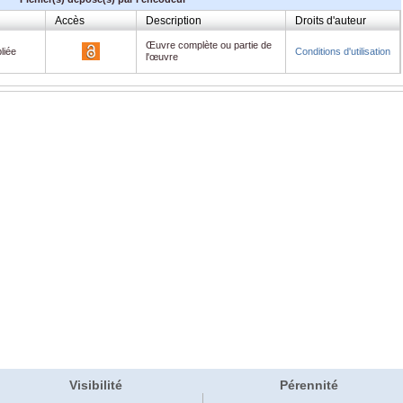
Accès
Description
Droits d'auteur
Œuvre complète ou partie de
liée
Conditions d'utilisation
l'œuvre
Visibilité
Pérennité