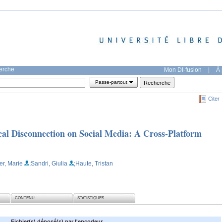
herche
Mon DI-fusion
|
À 
Passe-partout
Citer
ical Disconnection on Social Media: A Cross-Platform
er, Marie
;Sandri, Giulia
;Haute, Tristan
CONTENU
STATISTIQUES
Fichier(s) déposé(s) par l'encodeur