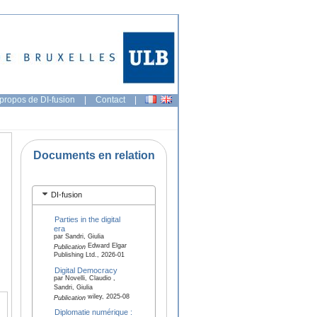
propos de DI-fusion
|
Contact
|
Documents en relation
DI-fusion
Parties in the digital
era
par Sandri, Giulia
Edward Elgar
Publication
Publishing Ltd., 2026-01
Digital Democracy
par Novelli, Claudio ,
Sandri, Giulia
wiley, 2025-08
Publication
Diplomatie numérique :