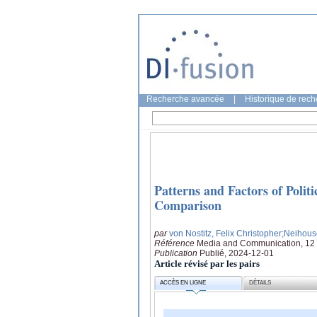
Recherche avancée
|
Historique de rec
Patterns and Factors of Polit
Comparison
par
von Nostitz, Felix Christopher
;Neihous
Référence
Media and Communication, 12
Publication
Publié, 2024-12-01
Article révisé par les pairs
ACCÈS EN LIGNE
DÉTAILS