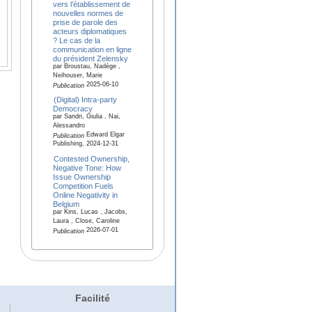
vers l’établissement de
nouvelles normes de
prise de parole des
acteurs diplomatiques
? Le cas de la
communication en ligne
du président Zelensky
par Broustau, Nadège ,
Neihouser, Marie
2025-06-10
Publication
(Digital) Intra-party
Democracy
par Sandri, Giulia , Nai,
Alessandro
Edward Elgar
Publication
Publishing, 2024-12-31
Contested Ownership,
Negative Tone: How
Issue Ownership
Competition Fuels
Online Negativity in
Belgium
par Kins, Lucas , Jacobs,
Laura , Close, Caroline
2026-07-01
Publication
Facilité