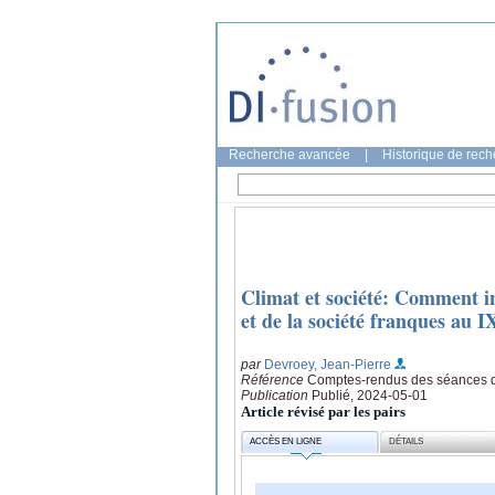
Recherche avancée
|
Historique de rec
Climat et société: Comment in
et de la société franques au IX
par
Devroey, Jean-Pierre
Référence
Comptes-rendus des séances de l
Publication
Publié, 2024-05-01
Article révisé par les pairs
ACCÈS EN LIGNE
DÉTAILS