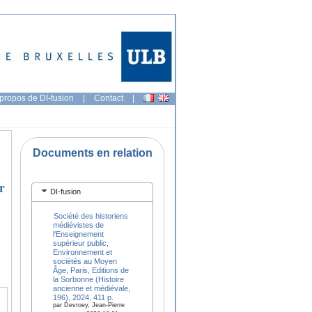
propos de DI-fusion
|
Contact
|
Documents en relation
r
DI-fusion
Société des historiens
médiévistes de
l'Enseignement
supérieur public,
Environnement et
sociétés au Moyen
Âge, Paris, Editions de
la Sorbonne (Histoire
ancienne et médiévale,
196), 2024, 411 p.
par Devroey, Jean-Pierre