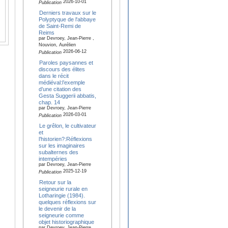
2026-10-01
Publication
Derniers travaux sur le
Polyptyque de l'abbaye
de Saint-Remi de
Reims
par Devroey, Jean-Pierre ,
Nouvion, Aurélien
2026-06-12
Publication
Paroles paysannes et
discours des élites
dans le récit
médiéval:l’exemple
d’une citation des
Gesta Suggerii abbatis,
chap. 14
par Devroey, Jean-Pierre
2026-03-01
Publication
Le grêlon, le cultivateur
et
l’historien?:Réflexions
sur les imaginaires
subalternes des
intempéries
par Devroey, Jean-Pierre
2025-12-19
Publication
Retour sur la
seigneurie rurale en
Lotharingie (1984).
quelques réflexions sur
le devenir de la
seigneurie comme
objet historiographique