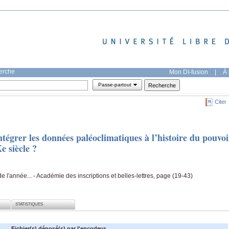
herche
Mon DI-fusion
|
À 
Passe-partout
Citer
tégrer les données paléoclimatiques à l’histoire du pouvoi
e siècle ?
'année... - Académie des inscriptions et belles-lettres, page (19-43)
STATISTIQUES
Fichier(s) déposé(s) par l'encodeur