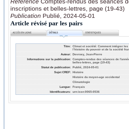
Référence
Comptes-rendus des séances de
inscriptions et belles-lettres, page (19-43)
Publication
Publié, 2024-05-01
Article révisé par les pairs
ACCÈS EN LIGNE
DÉTAILS
STATISTIQUES
Titre:
Climat et société: Comment intégrer le
l’histoire du pouvoir et de la société fr
Auteur:
Devroey, Jean-Pierre
Informations sur la publication:
Comptes-rendus des séances de l'année.
belles-lettres, page (19-43)
Statut de publication:
Publié, 2024-05-01
Sujet CREF:
Histoire
Histoire du moyen-age occidental
Climatologie
Langue:
Français
Identificateurs:
urn:issn:0065-0536