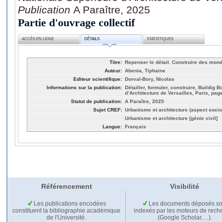
Publication
A Paraître, 2025
Partie d'ouvrage collectif
ACCÈS EN LIGNE
DÉTAILS
STATISTIQUES
Titre:
Repenser le détail. Construire des mon
Auteur:
Abenia, Tiphaine
Editeur scientifique:
Dorval-Bory, Nicolas
Informations sur la publication:
Détailler, formuler, construire, Buildig
d’Architecture de Versailles, Paris, pag
Statut de publication:
A Paraître, 2025
Sujet CREF:
Urbanisme et architecture (aspect socio
Urbanisme et architecture [génie civil]
Langue:
Français
Référencement
Visibilité
Les publications encodées
Les documents déposés so
constituent la bibliographie académique
indexés par les moteurs de rech
de l'Université.
(Google Scholar,…).