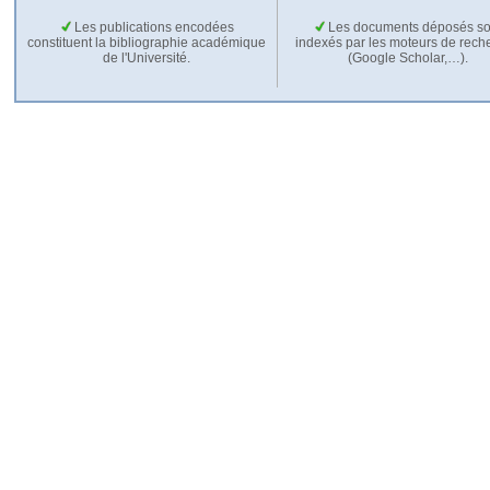
Les publications encodées
Les documents déposés so
constituent la bibliographie académique
indexés par les moteurs de rech
de l'Université.
(Google Scholar,…).