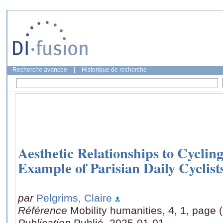
Recherche avancée
|
Historique de recherche
Aesthetic Relationships to Cyclin
Example of Parisian Daily Cyclist
par
Pelgrims, Claire
Référence
Mobility humanities, 4, 1, page 
Publication
Publié, 2025-01-01