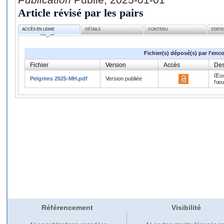
Article révisé par les pairs
ACCÈS EN LIGNE
DÉTAILS
CONTENU
STATI
Fichier(s) déposé(s) par l'enc
Fichier
Version
Accès
Des
Œuv
Pelgrims 2025-MH.pdf
Version publiée
l'œ
Référencement
Visibilité