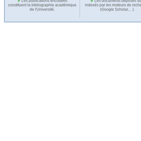
Les publications encodées
Les documents déposés so
constituent la bibliographie académique
indexés par les moteurs de rech
de l'Université.
(Google Scholar,…).