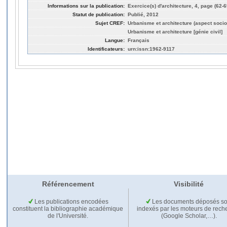
Informations sur la publication:
Exercice(s) d'architecture, 4, page (62-6
Statut de publication:
Publié, 2012
Sujet CREF:
Urbanisme et architecture (aspect socio
Urbanisme et architecture [génie civil]
Langue:
Français
Identificateurs:
urn:issn:1962-9117
Référencement
Visibilité
Les publications encodées
Les documents déposés so
constituent la bibliographie académique
indexés par les moteurs de rech
de l'Université.
(Google Scholar,…).