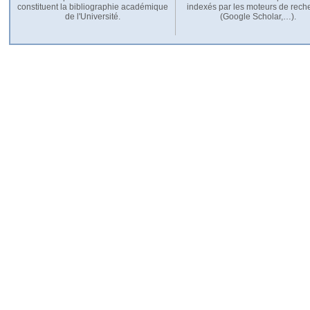
constituent la bibliographie académique
indexés par les moteurs de rech
de l'Université.
(Google Scholar,…).