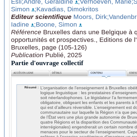
Esli
;Andre, Géraldine
;Verhoeven, Marie
;
Simon
;Kavadias, Dimokritos
Editeur scientifique
Moors, Dirk
;Vandenbr
Iadine
;Boone, Simon
Référence
Bruxelles dans une Belgique à q
opportunités et prospectives., Editions de l
Bruxelles, page (105-126)
Publication
Publié, 2025
Partie d'ouvrage collectif
ACCÈS EN LIGNE
DÉTAILS
CONTENU
STATI
Résumé :
L’organisation de l’enseignement à Bruxelles obéi
logique linguistique : les prestataires d’enseigne
soit néerlandophones. Le législateur l’a fermemen
obligatoire, obligeant les enfants et les parents à f
qui est d’ailleurs réversible. L’enseignement est 
communautaire sur laquelle la Région n’a que peu
de l’État vers une plus grande autonomie de Brux
quatre Régions et la disparition des Communauté
interrégionales) engendrerait un certain nombre d
menaces pour le secteur de l’enseignement. Cepe
prêtons à l’exercice académique d’imaginer un sc