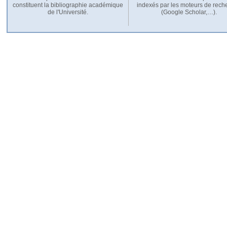
constituent la bibliographie académique
indexés par les moteurs de rech
de l'Université.
(Google Scholar,…).