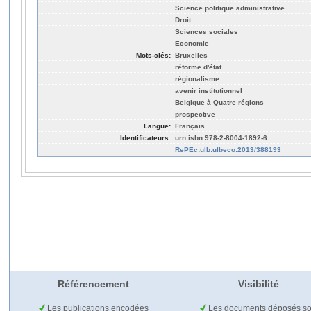
Science politique administrative
Droit
Sciences sociales
Economie
Mots-clés:
Bruxelles
réforme d'état
régionalisme
avenir institutionnel
Belgique à Quatre régions
prospective
Langue:
Français
Identificateurs:
urn:isbn:978-2-8004-1892-6
RePEc:ulb:ulbeco:2013/388193
Référencement
Visibilité
Les publications encodées
Les documents déposés so