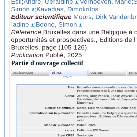
Esli
;Andre, Géraldine
;Verhoeven, Marie
;
Simon
;Kavadias, Dimokritos
Editeur scientifique
Moors, Dirk
;Vandenbr
Iadine
;Boone, Simon
Référence
Bruxelles dans une Belgique à q
opportunités et prospectives., Editions de l
Bruxelles, page (105-126)
Publication
Publié, 2025
Partie d'ouvrage collectif
ACCÈS EN LIGNE
DÉTAILS
CONTENU
STATI
Titre:
Bruxelles deviendra-t-elle un cas d'écol
l'enseignement face à une plus grande 
Auteur:
Jacobs, Dirk; Vaesen, Joost; Wayens, Be
Géraldine; Verhoeven, Marie; Swyngedo
Dimokritos
Editeur scientifique:
Moors, Dirk; Vandenbroucke, Anneloes;
Informations sur la publication:
Bruxelles dans une Belgique à quatre Ré
prospectives., Editions de l'Université 
126)
Statut de publication:
Publié, 2025
series:
Collection BSI Series
Sujet CREF:
Sociologie