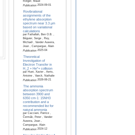
Rotger, Maud
2024-09-01
Publication
Rovibrational
assignments of the
ethylene absorption
spectrum near 3.3 µm
based on variational
calculations
par Fathallah, Ben O.B. ,
Béguier, Serge , Rey,
Michaël , Vander Auwera,
Jean , Campargue, Alain
2025-04
Publication
Theoretical
Investigation of
Electron Transfer in
H_2 + He^+ collision
par Huet, Xavier , Aerts,
Antoine , Vaeck, Nathalie
2026-06-21
Publication
The ammonia
absorption spectrum
between 3900 and
6350 cm-1: 15NH3
contribution and a
recommended list for
natural ammonia
par Cacciani, Patrice ,
Čermák, Peter , Vander
Auwera, Jean ,
Campargue, Alain
2024-12
Publication