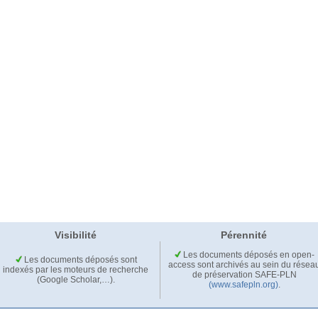
Visibilité
Pérennité
Les documents déposés en open-
Les documents déposés sont
access sont archivés au sein du résea
indexés par les moteurs de recherche
de préservation SAFE-PLN
(Google Scholar,…).
(www.safepln.org)
.