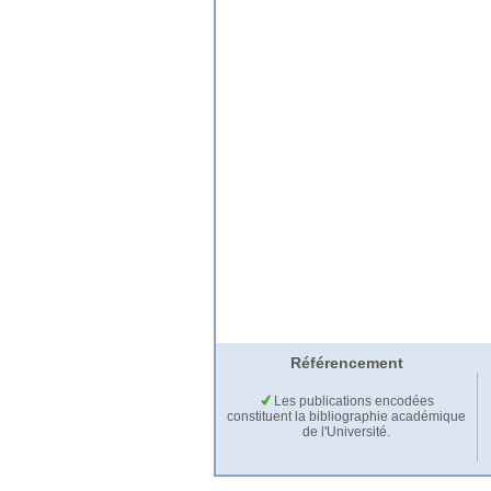
Référencement
Les publications encodées
constituent la bibliographie académique
de l'Université.