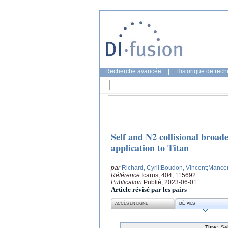
Recherche avancée
|
Historique de rec
Self and N2 collisional broad
application to Titan
par
Richard, Cyril
;Boudon, Vincent
;Mancer
Référence
Icarus, 404, 115692
Publication
Publié, 2023-06-01
Article révisé par les pairs
ACCÈS EN LIGNE
DÉTAILS
Titre:
Se