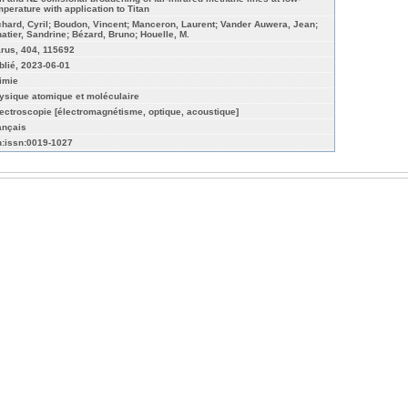
mperature with application to Titan
chard, Cyril; Boudon, Vincent; Manceron, Laurent; Vander Auwera, Jean;
natier, Sandrine; Bézard, Bruno; Houelle, M.
arus, 404, 115692
blié, 2023-06-01
imie
ysique atomique et moléculaire
ectroscopie [électromagnétisme, optique, acoustique]
ançais
n:issn:0019-1027