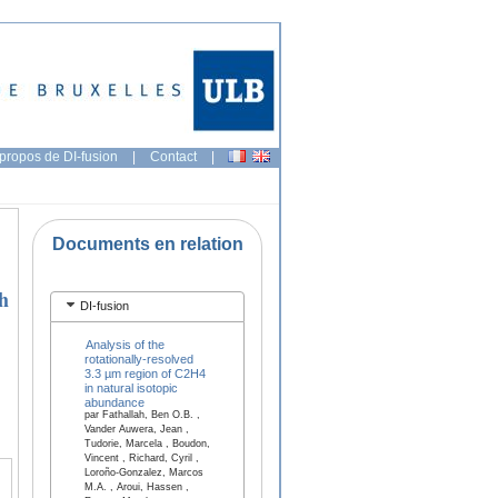
propos de DI-fusion
|
Contact
|
Documents en relation
th
DI-fusion
Analysis of the
rotationally-resolved
3.3 µm region of C2H4
in natural isotopic
abundance
par Fathallah, Ben O.B. ,
Vander Auwera, Jean ,
Tudorie, Marcela , Boudon,
Vincent , Richard, Cyril ,
Loroño-Gonzalez, Marcos
M.A. , Aroui, Hassen ,