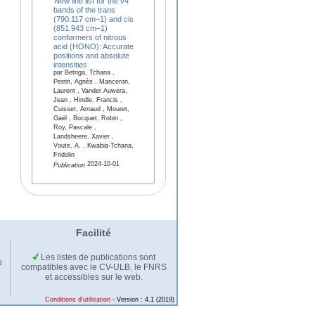
New line list for the ν4
bands of the trans
(790.117 cm–1) and cis
(851.943 cm–1)
conformers of nitrous
acid (HONO): Accurate
positions and absolute
intensities
par Betnga, Tchana ,
Perrin, Agnès , Manceron,
Laurent , Vander Auwera,
Jean , Hindle, Francis ,
Cuisset, Arnaud , Mouret,
Gaël , Bocquet, Robin ,
Roy, Pascale ,
Landsheere, Xavier ,
Voute, A. , Kwabia-Tchana,
Fridolin
2024-10-01
Publication
Facilité
Les listes de publications sont
u
compatibles avec le CV-ULB, le FNRS
et accessibles sur le web.
Conditions d'utilisation
- Version : 4.1 (2019)