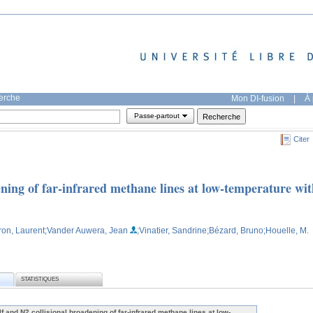
herche
Mon DI-fusion
|
À 
Passe-partout
Citer
ening of far-infrared methane lines at low-temperature wi
on, Laurent
;Vander Auwera, Jean
;Vinatier, Sandrine
;Bézard, Bruno
;Houelle, M.
STATISTIQUES
lf and N2 collisional broadening of far-infrared methane lines at low-