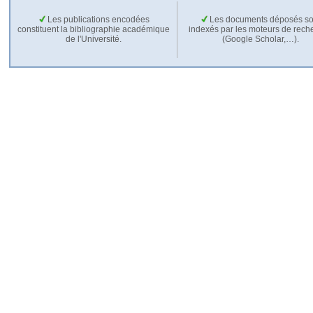
Les publications encodées
Les documents déposés so
constituent la bibliographie académique
indexés par les moteurs de rech
de l'Université.
(Google Scholar,…).