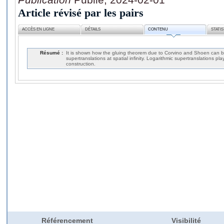
Article révisé par les pairs
ACCÈS EN LIGNE
DÉTAILS
CONTENU
STATI
Résumé :
It is shown how the gluing theorem due to Corvino and Shoen can 
supertranslations at spatial infinity. Logarithmic supertranslations pla
construction.
Référencement
Visibilité