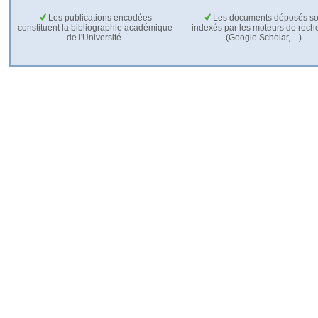
Les publications encodées
Les documents déposés so
constituent la bibliographie académique
indexés par les moteurs de rech
de l'Université.
(Google Scholar,…).