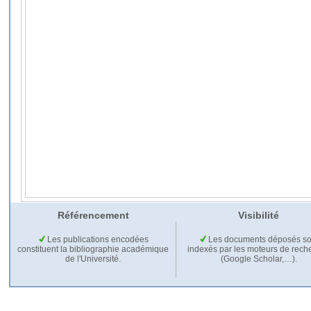
Référencement
Visibilité
Les publications encodées
Les documents déposés so
constituent la bibliographie académique
indexés par les moteurs de rech
de l'Université.
(Google Scholar,…).