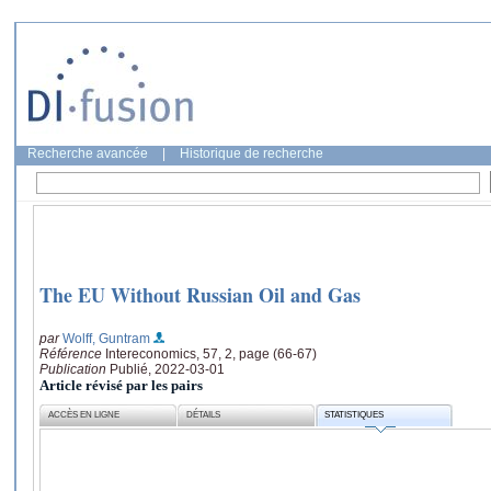
Recherche avancée
|
Historique de recherche
The EU Without Russian Oil and Gas
par
Wolff, Guntram
Référence
Intereconomics, 57, 2, page (66-67)
Publication
Publié, 2022-03-01
Article révisé par les pairs
ACCÈS EN LIGNE
DÉTAILS
STATISTIQUES