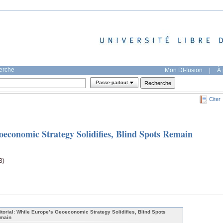
herche
Mon DI-fusion
|
À 
Passe-partout
Citer
oeconomic Strategy Solidifies, Blind Spots Remain
3)
itorial: While Europe’s Geoeconomic Strategy Solidifies, Blind Spots
main