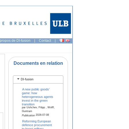
propos de DI-fusion
|
Contact
|
Documents en relation
DI-fusion
A new public goods’
game: how
heterogeneous agents
invest in the green
transition
par Ushchev, Filipp , Wolff,
Guntram
2026-07-08
Publication
Reforming European
defence procurement
to boost military