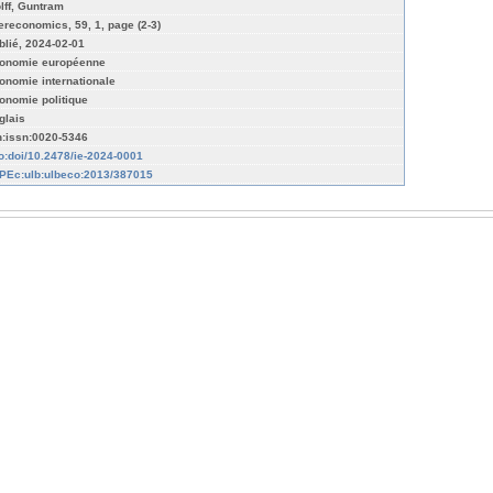
lff, Guntram
tereconomics, 59, 1, page (2-3)
blié, 2024-02-01
onomie européenne
onomie internationale
onomie politique
glais
n:issn:0020-5346
fo:doi/10.2478/ie-2024-0001
PEc:ulb:ulbeco:2013/387015