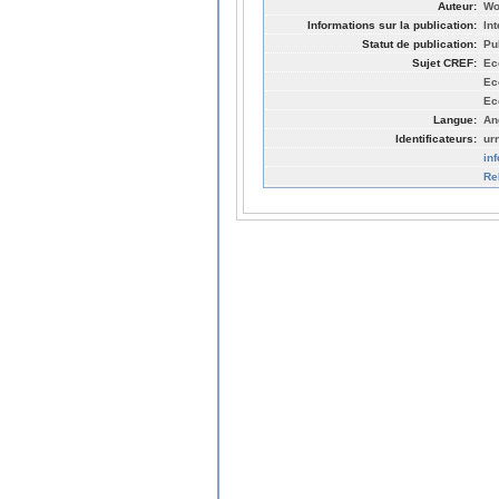
Auteur:
Wo
Informations sur la publication:
In
Statut de publication:
Pu
Sujet CREF:
Ec
Ec
Ec
Langue:
An
Identificateurs:
ur
in
Re