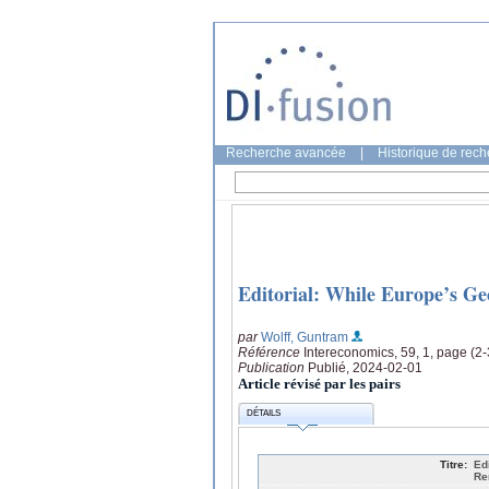
Recherche avancée
|
Historique de rec
Editorial: While Europe’s Ge
par
Wolff, Guntram
Référence
Intereconomics, 59, 1, page (2-
Publication
Publié, 2024-02-01
Article révisé par les pairs
DÉTAILS
Titre:
Ed
Re