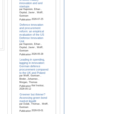
innovation and and
startups
par Kapstein, Ethan ,
Ospital, Javier , Wolff,
Guntram
2026-07-25
Publication
Defence innovation
and procurement
reform: an empirical
evaluation of the US
Defense Innovation
Unit
par Kapstein, Ethan ,
Ospital, Javier , Wolff,
Guntram
2026-05-28
Publication
Leading in spending,
lagging in innovation:
German defence
procurement compared
to the UK and Poland
par Wolff, Guntram ,
Binder, Johannes ,
Morgan, Thomas
Kiel Institut,
Publication
2026-05-12
Greener but thinner?
Assessing green bond
market liquidit
par Dulak, Thomas , Wolff,
Guntram
2026-03-01
Publication