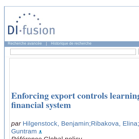
Recherche avancée
|
Historique de recherche
Enforcing export controls learnin
financial system
par
Hilgenstock, Benjamin
;Ribakova, Elina
Guntram
Référence
Global policy