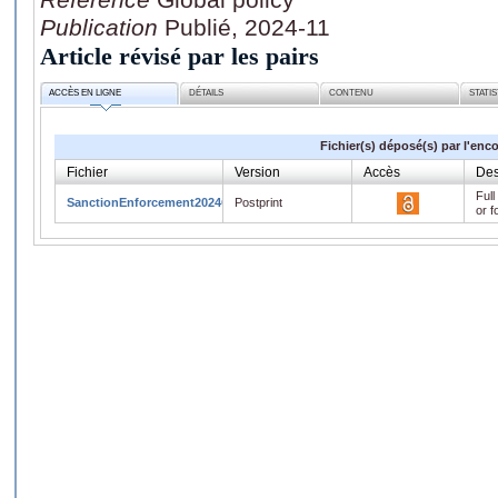
Publication
Publié, 2024-11
Article révisé par les pairs
ACCÈS EN LIGNE
DÉTAILS
CONTENU
STATI
Fichier(s) déposé(s) par l'enc
Fichier
Version
Accès
Des
Full
SanctionEnforcement2024GlobalPolicy.pdf
Postprint
or f