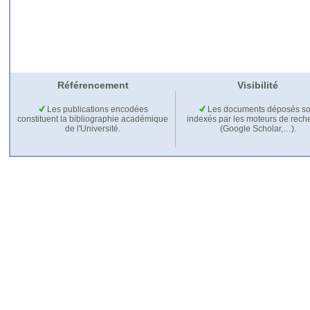
Référencement
Visibilité
Les publications encodées
Les documents déposés so
constituent la bibliographie académique
indexés par les moteurs de rech
de l'Université.
(Google Scholar,…).