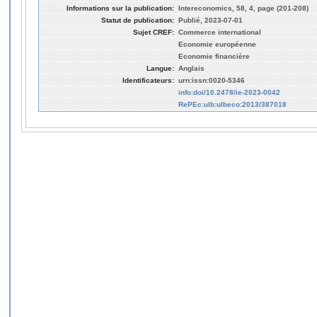
Informations sur la publication:
Intereconomics, 58, 4, page (201-208)
Statut de publication:
Publié, 2023-07-01
Sujet CREF:
Commerce international
Economie européenne
Economie financière
Langue:
Anglais
Identificateurs:
urn:issn:0020-5346
info:doi/10.2478/ie-2023-0042
RePEc:ulb:ulbeco:2013/387018