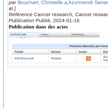
par
Bouchart, Christelle
;Azurmendi Senar
al.]
Référence
Cancer research, Cancer resear
Publication
Publié, 2024-01-16
Publication dans des actes
ACCÈS EN LIGNE
DÉTAILS
STATISTIQUES
Fichier(s) déposé(s) par l'enc
Fichier
Version
Accès
Des
Œuv
AACRhisto.pdf
Postprint
l'œ