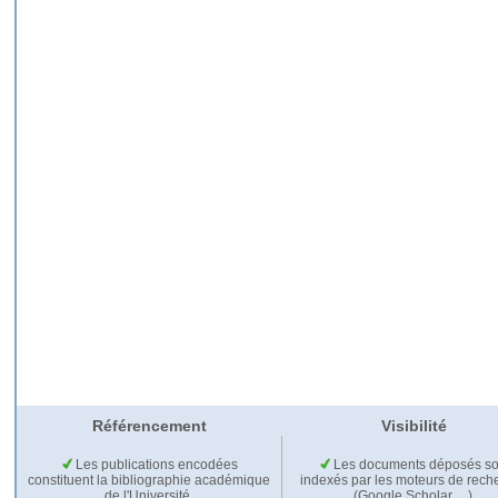
Référencement
Visibilité
Les publications encodées
Les documents déposés so
constituent la bibliographie académique
indexés par les moteurs de rech
de l'Université.
(Google Scholar,…).