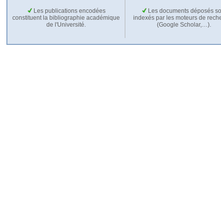
Les publications encodées
Les documents déposés so
constituent la bibliographie académique
indexés par les moteurs de rech
de l'Université.
(Google Scholar,…).