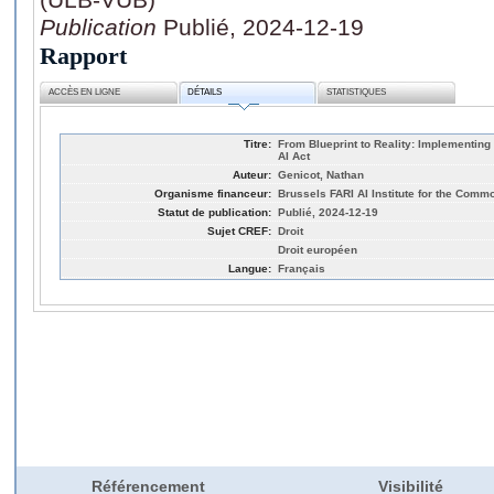
Publication
Publié, 2024-12-19
Rapport
ACCÈS EN LIGNE
DÉTAILS
STATISTIQUES
Titre:
From Blueprint to Reality: Implementin
AI Act
Auteur:
Genicot, Nathan
Organisme financeur:
Brussels FARI AI Institute for the Com
Statut de publication:
Publié, 2024-12-19
Sujet CREF:
Droit
Droit européen
Langue:
Français
Référencement
Visibilité