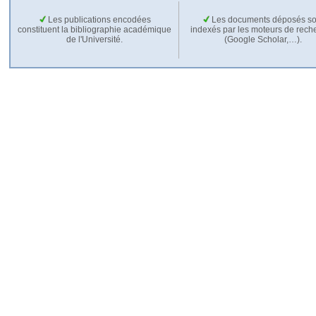
Les publications encodées
Les documents déposés so
constituent la bibliographie académique
indexés par les moteurs de rech
de l'Université.
(Google Scholar,…).