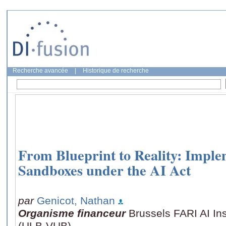
Recherche avancée
|
Historique de recherche
From Blueprint to Reality: Impl
Sandboxes under the AI Act
par
Genicot, Nathan
Organisme financeur
Brussels FARI AI In
(ULB-VUB)