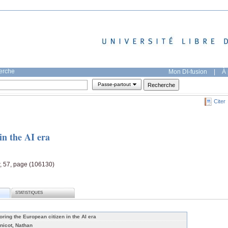
herche
Mon DI-fusion
|
À 
Passe-partout
Citer
in the AI era
, 57, page (106130)
STATISTIQUES
oring the European citizen in the AI era
nicot, Nathan