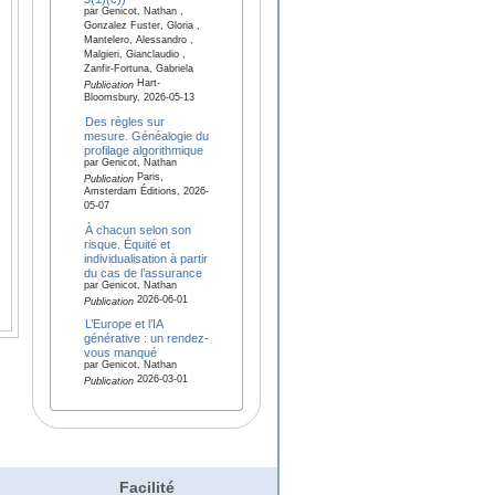
par Genicot, Nathan ,
Gonzalez Fuster, Gloria ,
Mantelero, Alessandro ,
Malgieri, Gianclaudio ,
Zanfir-Fortuna, Gabriela
Hart-
Publication
Bloomsbury, 2026-05-13
Des règles sur
mesure. Généalogie du
profilage algorithmique
par Genicot, Nathan
Paris,
Publication
Amsterdam Éditions, 2026-
05-07
À chacun selon son
risque. Équité et
individualisation à partir
du cas de l’assurance
par Genicot, Nathan
2026-06-01
Publication
L’Europe et l’IA
générative : un rendez-
vous manqué
par Genicot, Nathan
2026-03-01
Publication
Facilité