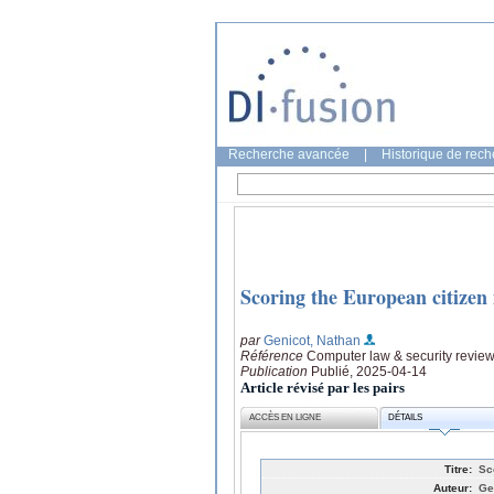
Recherche avancée
|
Historique de rec
Scoring the European citizen 
par
Genicot, Nathan
Référence
Computer law & security review
Publication
Publié, 2025-04-14
Article révisé par les pairs
ACCÈS EN LIGNE
DÉTAILS
Titre:
Sc
Auteur:
Ge