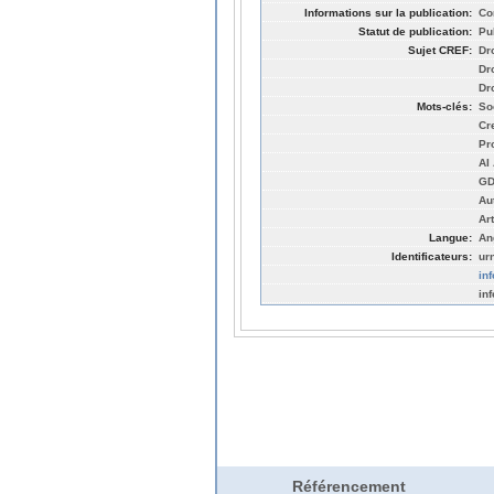
Informations sur la publication:
Co
Statut de publication:
Pu
Sujet CREF:
Dr
Dro
Dro
Mots-clés:
So
Cr
Pro
AI
G
Au
Art
Langue:
An
Identificateurs:
ur
in
in
Référencement