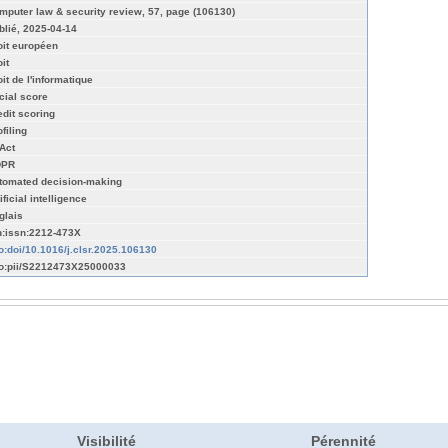
mputer law & security review, 57, page (106130)
blié, 2025-04-14
oit européen
it
it de l'informatique
cial score
edit scoring
filing
 Act
DPR
tomated decision-making
ificial intelligence
glais
n:issn:2212-473X
fo:doi/10.1016/j.clsr.2025.106130
fo:pii/S2212473X25000033
Visibilité
Pérennité