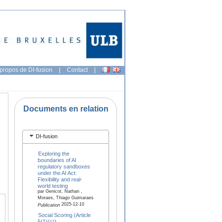
propos de DI-fusion
|
Contact
|
Documents en relation
DI-fusion
Exploring the
boundaries of AI
regulatory sandboxes
under the AI Act:
Flexibility and real-
world testing
par Genicot, Nathan ,
Moraes, Thiago Guimaraes
2025-12-10
Publication
Social Scoring (Article
5(1)(c))