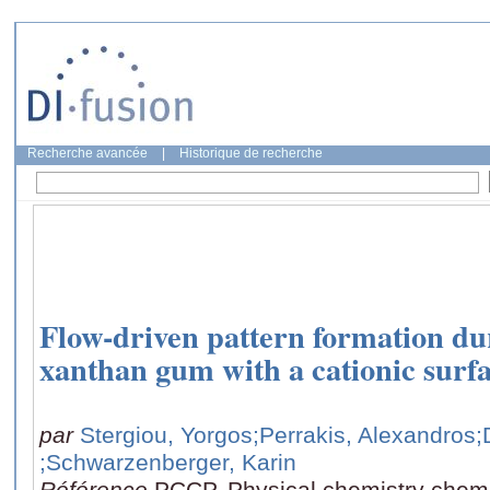
Recherche avancée
|
Historique de recherche
Flow-driven pattern formation du
xanthan gum with a cationic surf
par
Stergiou, Yorgos
;Perrakis, Alexandros
;
;Schwarzenberger, Karin
Référence
PCCP. Physical chemistry chemi