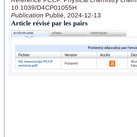
10.1039/D4CP01055H
Publication
Publié, 2024-12-13
Article révisé par les pairs
ACCÈS EN LIGNE
DÉTAILS
STATISTIQUES
Fichier(s) déposé(s) par l'enc
Fichier
Version
Accès
Des
XG manuscript PCCP
Œuv
Postprint
revision.pdf
l'œ