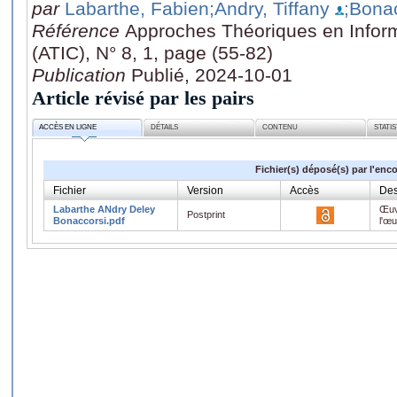
par
Labarthe, Fabien
;Andry, Tiffany
;Bonac
Référence
Approches Théoriques en Infor
(ATIC), N° 8, 1, page (55-82)
Publication
Publié, 2024-10-01
Article révisé par les pairs
ACCÈS EN LIGNE
DÉTAILS
CONTENU
STATI
Fichier(s) déposé(s) par l'enc
Fichier
Version
Accès
Des
Labarthe ANdry Deley
Œuv
Postprint
Bonaccorsi.pdf
l'œ