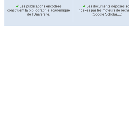
Les publications encodées
Les documents déposés so
constituent la bibliographie académique
indexés par les moteurs de rech
de l'Université.
(Google Scholar,…).