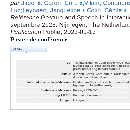
par
Jirschik Caron, Cora
;Vilain, Coriandr
Luc
;Leybaert, Jacqueline
;Colin, Cécile
Référence
Gesture and Speech in Interact
septembre 2023: Nijmegen, The Netherlan
Publication
Publié, 2023-09-13
Poster de conférence
DÉTAILS
Titre:
The integration of Cued-Speech (CS) cue
multimodal CS cues perception on speec
profound hearing-impaired adults
Auteur:
Jirschik Caron, Cora; Vilain, Coriandre;
Jacqueline; Colin, Cécile
Informations sur la publication:
Gesture and Speech in Interaction Conf
Nijmegen, The Netherlands)
Statut de publication:
Publié, 2023-09-13
Sujet CREF:
Sciences humaines
Langue:
Français