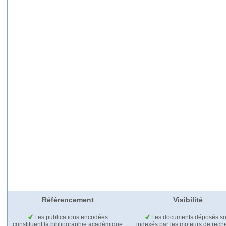
Référencement
Visibilité
Les publications encodées
Les documents déposés so
constituent la bibliographie académique
indexés par les moteurs de rech