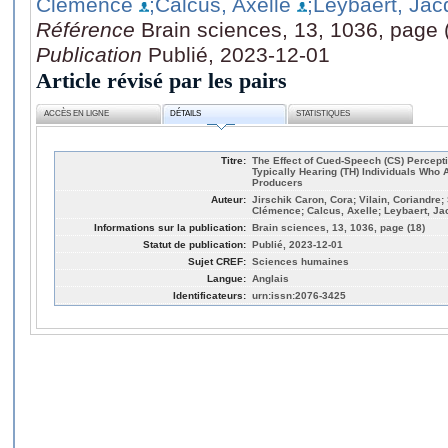
Clémence
;Calcus, Axelle
;Leybaert, Jac
Référence
Brain sciences, 13, 1036, page 
Publication
Publié, 2023-12-01
Article révisé par les pairs
ACCÈS EN LIGNE
DÉTAILS
STATISTIQUES
Titre:
The Effect of Cued-Speech (CS) Percept
Typically Hearing (TH) Individuals Who 
Producers
Auteur:
Jirschik Caron, Cora; Vilain, Coriandre
Clémence; Calcus, Axelle; Leybaert, Jac
Informations sur la publication:
Brain sciences, 13, 1036, page (18)
Statut de publication:
Publié, 2023-12-01
Sujet CREF:
Sciences humaines
Langue:
Anglais
Identificateurs:
urn:issn:2076-3425