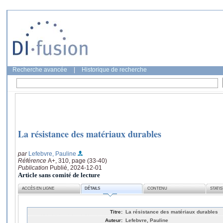
Recherche avancée
|
Historique de recherche
La résistance des matériaux durables
par
Lefebvre, Pauline
Référence
A+, 310, page (33-40)
Publication
Publié, 2024-12-01
Article sans comité de lecture
ACCÈS EN LIGNE
DÉTAILS
CONTENU
STATI
Titre:
La résistance des matériaux durables
Auteur:
Lefebvre, Pauline