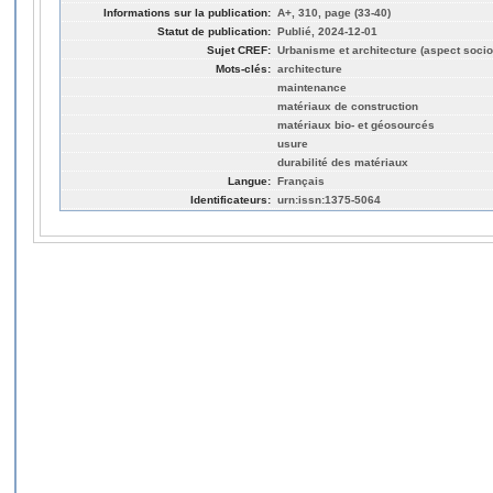
Informations sur la publication:
A+, 310, page (33-40)
Statut de publication:
Publié, 2024-12-01
Sujet CREF:
Urbanisme et architecture (aspect socio
Mots-clés:
architecture
maintenance
matériaux de construction
matériaux bio- et géosourcés
usure
durabilité des matériaux
Langue:
Français
Identificateurs:
urn:issn:1375-5064