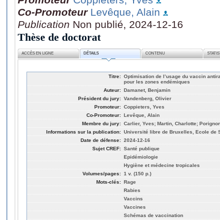
Co-Promoteur
Levêque, Alain
Publication
Non publié, 2024-12-16
Thèse de doctorat
ACCÈS EN LIGNE
DÉTAILS
CONTENU
STATI
Titre:
Optimisation de l’usage du vaccin antira
pour les zones endémiques
Auteur:
Damanet, Benjamin
Président du jury:
Vandenberg, Olivier
Promoteur:
Coppieters, Yves
Co-Promoteur:
Levêque, Alain
Membre du jury:
Carlier, Yves; Martin, Charlotte; Porigno
Informations sur la publication:
Université libre de Bruxelles, Ecole de 
Date de défense:
2024-12-16
Sujet CREF:
Santé publique
Epidémiologie
Hygiène et médecine tropicales
Volumes/pages:
1 v. (150 p.)
Mots-clés:
Rage
Rabies
Vaccins
Vaccines
Schémas de vaccination