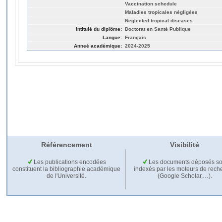
Vaccination schedule
Maladies tropicales négligées
Neglected tropical diseases
Intitulé du diplôme:
Doctorat en Santé Publique
Langue:
Français
Anneé académique:
2024-2025
Référencement
Visibilité
Les publications encodées
Les documents déposés so
constituent la bibliographie académique
indexés par les moteurs de rech
de l'Université.
(Google Scholar,…).