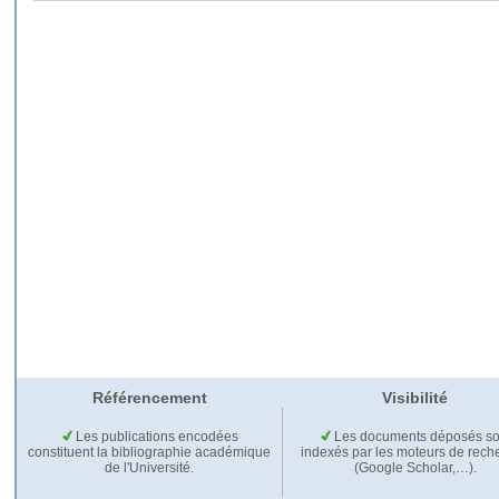
Référencement
Visibilité
Les publications encodées
Les documents déposés so
constituent la bibliographie académique
indexés par les moteurs de rech
de l'Université.
(Google Scholar,…).