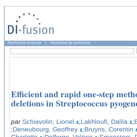
Recherche avancée
|
Historique de recherche
Efficient and rapid one-step meth
deletions in Streptococcus pyogen
par
Schiavolin, Lionel
;Lakhloufi, Dalila
;
;Deneubourg, Geoffrey
;Bruyns, Corentin
Charlotte
;Delforge, Valérie
;Smeesters, P