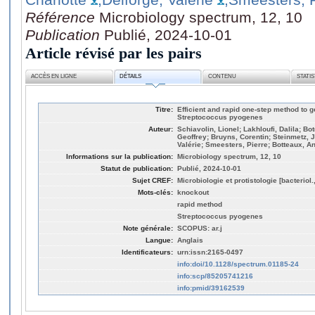
Référence
Microbiology spectrum, 12, 10
Publication
Publié, 2024-10-01
Article révisé par les pairs
ACCÈS EN LIGNE
DÉTAILS
CONTENU
STATI
Titre:
Efficient and rapid one-step method to g
Streptococcus pyogenes
Auteur:
Schiavolin, Lionel; Lakhloufi, Dalila; B
Geoffrey; Bruyns, Corentin; Steinmetz, J
Valérie; Smeesters, Pierre; Botteaux, A
Informations sur la publication:
Microbiology spectrum, 12, 10
Statut de publication:
Publié, 2024-10-01
Sujet CREF:
Microbiologie et protistologie [bacteriol
Mots-clés:
knockout
rapid method
Streptococcus pyogenes
Note générale:
SCOPUS: ar.j
Langue:
Anglais
Identificateurs:
urn:issn:2165-0497
info:doi/10.1128/spectrum.01185-24
info:scp/85205741216
info:pmid/39162539