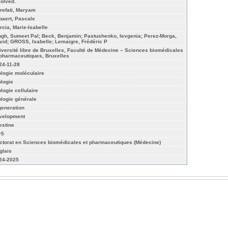
volved.
refati, Maryam
baert, Pascale
rcia, Marie-Isabelle
ngh, Sumeet Pal; Beck, Benjamin; Pastushenko, Ievgenia; Perez-Morga,
vid; GROSS, Isabelle; Lemaigre, Frédéric P
iversité libre de Bruxelles, Faculté de Médecine – Sciences biomédicales
 pharmaceutiques, Bruxelles
24-11-28
ologie moléculaire
ologie
ologie cellulaire
ologie générale
generation
velopment
estine
r5
ctorat en Sciences biomédicales et pharmaceutiques (Médecine)
glais
24-2025