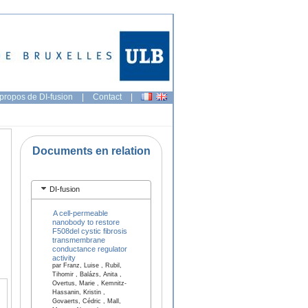
propos de DI-fusion
|
Contact
|
Documents en relation
DI-fusion
A cell-permeable
nanobody to restore
F508del cystic fibrosis
transmembrane
conductance regulator
activity
par Franz, Luise , Rubil,
Tihomir , Balázs, Anita ,
Overtus, Marie , Kemnitz-
Hassanin, Kristin ,
Govaerts, Cédric , Mall,