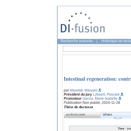
Recherche avancée
|
Historique de rec
Intestinal regeneration: contri
par
Marefati, Maryam
Président du jury
Lybaert, Pascale
Promoteur
Garcia, Marie-Isabelle
Publication
Non publié, 2024-11-28
Thèse de doctorat
ACCÈS EN LIGNE
DÉTAILS
Titre:
Int