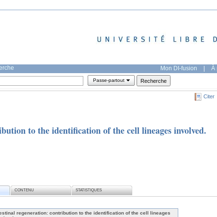
herche
Mon DI-fusion
|
À 
Passe-partout
Citer
bution to the identification of the cell lineages involved.
CONTENU
STATISTIQUES
estinal regeneration: contribution to the identification of the cell lineages