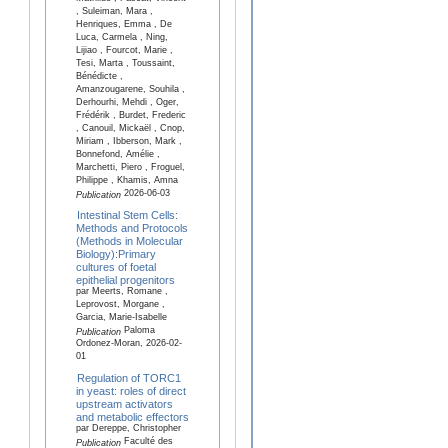
, Suleiman, Mara ,
Henriques, Emma , De
Luca, Carmela , Ning,
Lijiao , Fourcot, Marie ,
Tesi, Marta , Toussaint,
Bénédicte ,
Amanzougarene, Souhila ,
Derhourhi, Mehdi , Oger,
Frédérik , Burdet, Frederic
, Canouil, Mickaël , Cnop,
Miriam , Ibberson, Mark ,
Bonnefond, Amélie ,
Marchetti, Piero , Froguel,
Philippe , Khamis, Amna
2026-06-03
Publication
Intestinal Stem Cells:
Methods and Protocols
(Methods in Molecular
Biology):Primary
cultures of foetal
epithelial progenitors
par Meerts, Romane ,
Leprovost, Morgane ,
Garcia, Marie-Isabelle
Paloma
Publication
Ordonez-Moran, 2026-02-
01
Regulation of TORC1
in yeast: roles of direct
upstream activators
and metabolic effectors
par Dereppe, Christopher
Faculté des
Publication