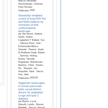
Marcus Alexander ,
Hackenberger, Christian
Peter Richard
2026
Publication
Nanobody-mediated
control of long RSH Rel
and RelA catalysis by
restriction of their
conformational
landscape
par Van Nerom, Katleen ,
Ainelo, Andres ,
Coppieters'T Wallant, Kyo
, Talavera Perez, Ariel ,
Echemendia Blanco,
Dannele , Peeters, Sarah ,
El Khalfaoui Oulali, Brahim
, Tamman, Hedvig ,
Kurata, Tatsuaki ,
Roghanian, Mohammad ,
Martens, Chloé , Pardon,
Els , Steyaert, Jan ,
Hauryliuk, Vasili , Garcia-
Pino, Abel
2026-05
Publication
Epigenetic landscapes
in human pancreatic
islets reveal distinct
drivers for adaptation
to age and type 2
diabetes
par Maurin, Lucas ,
Marselli, Lorella , Boissel,
Mathilde , Pascat, Vincent