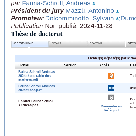
par
Farina-Schroll, Andreas
Président du jury
Mazzù, Antonino
Promoteur
Delcomminette, Sylvain
;Dumo
Publication
Non publié, 2024-11-28
Thèse de doctorat
ACCÈS EN LIGNE
DÉTAILS
CONTENU
STATI
Fichier(s) déposé(s) par le do
Fichier
Version
Accès
Des
Farina-Schroll Andreas
2024 these table des
Tab
matieres.pdf
Farina-Schroll Andreas
Œuv
2024 these.pdf
Doc
Contrat Farina Schroll
admi
Andreas.pdf
Demander un
l'œ
tiré à part