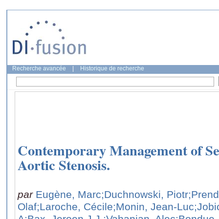
Recherche avancée
|
Historique de recherche
Contemporary Management of Se
Aortic Stenosis.
par
Eugène, Marc
;Duchnowski, Piotr
;Prend
Olaf
;Laroche, Cécile
;Monin, Jean-Luc
;Jobi
A
;Bax, Jeroen J.J.
;Vahanian, Alec
;Bondue,