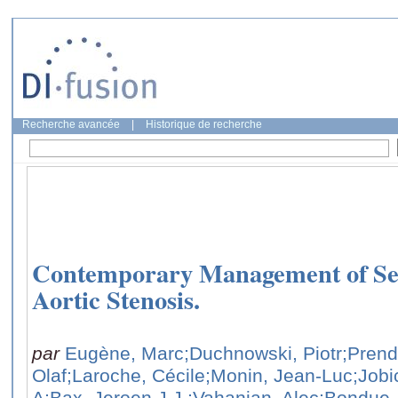
Recherche avancée
|
Historique de recherche
Contemporary Management of Se
Aortic Stenosis.
par
Eugène, Marc
;Duchnowski, Piotr
;Prend
Olaf
;Laroche, Cécile
;Monin, Jean-Luc
;Jobi
A
;Bax, Jeroen J.J.
;Vahanian, Alec
;Bondue,