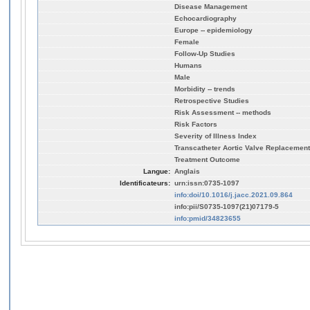
Disease Management
Echocardiography
Europe -- epidemiology
Female
Follow-Up Studies
Humans
Male
Morbidity -- trends
Retrospective Studies
Risk Assessment -- methods
Risk Factors
Severity of Illness Index
Transcatheter Aortic Valve Replacement
Treatment Outcome
Langue:
Anglais
Identificateurs:
urn:issn:0735-1097
info:doi/10.1016/j.jacc.2021.09.864
info:pii/S0735-1097(21)07179-5
info:pmid/34823655