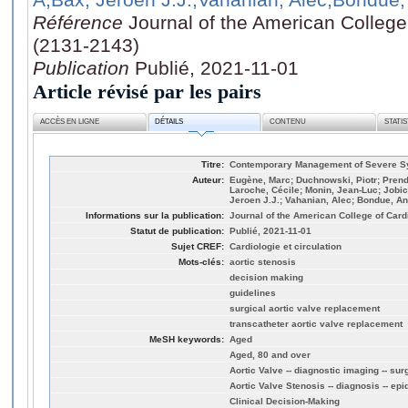
Référence
Journal of the American College
(2131-2143)
Publication
Publié, 2021-11-01
Article révisé par les pairs
ACCÈS EN LIGNE
DÉTAILS
CONTENU
STATI
Titre:
Contemporary Management of Severe Sy
Auteur:
Eugène, Marc; Duchnowski, Piotr; Prend
Laroche, Cécile; Monin, Jean-Luc; Jobi
Jeroen J.J.; Vahanian, Alec; Bondue, An
Informations sur la publication:
Journal of the American College of Card
Statut de publication:
Publié, 2021-11-01
Sujet CREF:
Cardiologie et circulation
Mots-clés:
aortic stenosis
decision making
guidelines
surgical aortic valve replacement
transcatheter aortic valve replacement
MeSH keywords:
Aged
Aged, 80 and over
Aortic Valve -- diagnostic imaging -- sur
Aortic Valve Stenosis -- diagnosis -- ep
Clinical Decision-Making