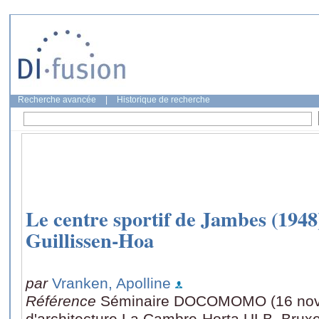
Recherche avancée
|
Historique de recherche
Le centre sportif de Jambes (194
Guillissen-Hoa
par
Vranken, Apolline
Référence
Séminaire DOCOMOMO (16 nove
d'architecture La Cambre-Horta ULB, Bruxe