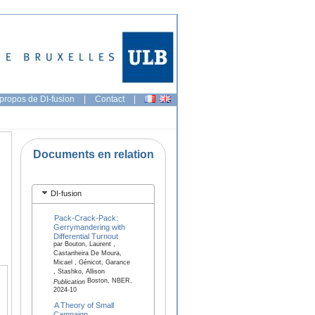
propos de DI-fusion
|
Contact
|
Documents en relation
DI-fusion
Pack-Crack-Pack:
Gerrymandering with
Differential Turnout
par Bouton, Laurent ,
Castanheira De Moura,
Micael , Génicot, Garance
, Stashko, Allison
Boston, NBER,
Publication
2024-10
A Theory of Small
Campaign