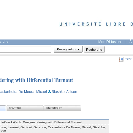
herche
Mon DI-fusion
|
À 
Passe-partout
Citer
ring with Differential Turnout
Castanheira De Moura, Micael
;Stashko, Allison
CONTENU
STATISTIQUES
ck-Crack-Pack: Gerrymandering with Differential Turnout
uton, Laurent; Genicot, Garance; Castanheira De Moura, Micael; Stashko,
lison