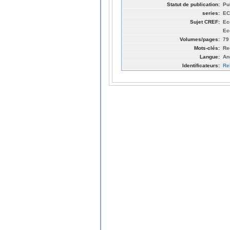
Statut de publication:
Pu
series:
EC
Sujet CREF:
Ec
Ec
Volumes/pages:
79
Mots-clés:
Re
Langue:
An
Identificateurs:
Re