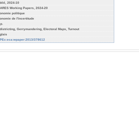
blié, 2024-10
ARES Working Papers, 2024-20
onomie politique
onomie de l'incertitude
 p.
districting, Gerrymandering, Electoral Maps, Turnout
glais
PEc:eca:wpaper:2013/378612