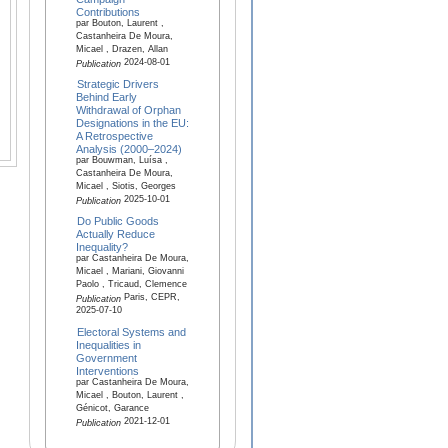
Contributions
par Bouton, Laurent ,
Castanheira De Moura,
Micael , Drazen, Allan
2024-08-01
Publication
Strategic Drivers
Behind Early
Withdrawal of Orphan
Designations in the EU:
A Retrospective
Analysis (2000–2024)
par Bouwman, Luísa ,
Castanheira De Moura,
Micael , Siotis, Georges
2025-10-01
Publication
Do Public Goods
Actually Reduce
Inequality?
par Castanheira De Moura,
Micael , Mariani, Giovanni
Paolo , Tricaud, Clemence
Paris, CEPR,
Publication
2025-07-10
Electoral Systems and
Inequalities in
Government
Interventions
par Castanheira De Moura,
Micael , Bouton, Laurent ,
Génicot, Garance
2021-12-01
Publication