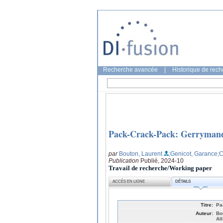
Recherche avancée
|
Historique de rec
Pack-Crack-Pack: Gerrymande
par
Bouton, Laurent
;Genicot, Garance
;
Publication
Publié, 2024-10
Travail de recherche/Working paper
ACCÈS EN LIGNE
DÉTAILS
Titre:
Pa
Auteur:
Bo
Al