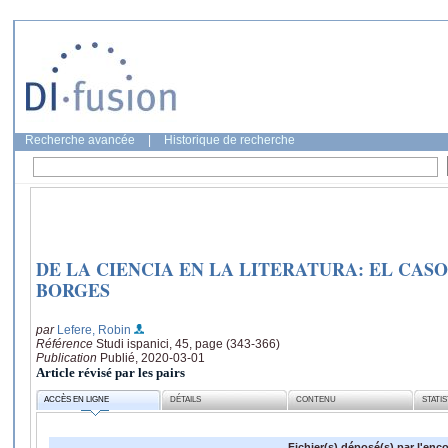
Recherche avancée
|
Historique de recherche
DE LA CIENCIA EN LA LITERATURA: EL CASO 
BORGES
par
Lefere, Robin
Référence
Studi ispanici, 45, page (343-366)
Publication
Publié, 2020-03-01
Article révisé par les pairs
ACCÈS EN LIGNE
DÉTAILS
CONTENU
STATI
Fichier(s) déposé(s) par l'enc