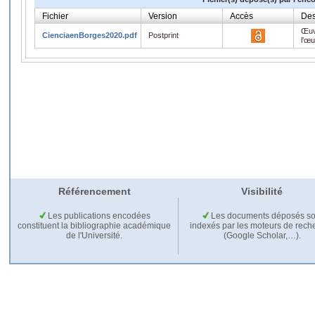
Fichier
Version
Accès
Des
Œuv
CienciaenBorges2020.pdf
Postprint
l'œ
Référencement
Visibilité
Les publications encodées
Les documents déposés so
constituent la bibliographie académique
indexés par les moteurs de rech
de l'Université.
(Google Scholar,…).