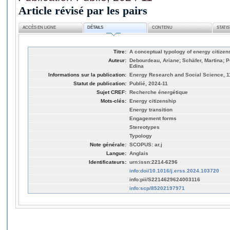
Article révisé par les pairs
ACCÈS EN LIGNE
DÉTAILS
CONTENU
STATI
Titre:
A conceptual typology of energy citizen
Auteur:
Debourdeau, Ariane; Schäfer, Martina; 
Edina
Informations sur la publication:
Energy Research and Social Science, 1
Statut de publication:
Publié, 2024-11
Sujet CREF:
Recherche énergétique
Mots-clés:
Energy citizenship
Energy transition
Engagement forms
Stereotypes
Typology
Note générale:
SCOPUS: ar.j
Langue:
Anglais
Identificateurs:
urn:issn:2214-6296
info:doi/10.1016/j.erss.2024.103720
info:pii/S2214629624003116
info:scp/85202197971