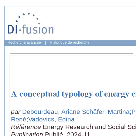
Recherche avancée
|
Historique de recherche
A conceptual typology of energy c
par
Debourdeau, Ariane
;Schäfer, Martina
;P
René
;Vadovics, Edina
Référence
Energy Research and Social Sc
Publication
Publié, 2024-11