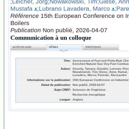
;Leicher, Jörg
;Nowakowski, Tim
;Giese, An
Mustafa
;Lubrano Lavadera, Marco
;Pare
Référence
15th European Conference on In
Boilers
Publication
Non publié, 2026-04-07
Communication à un colloque
ACCÈS EN LIGNE
DÉTAILS
STATISTIQUES
Titre:
Assessment of Fast and Finite-Rate Che
Enriched Natural Gas Oxy-Fuel Combusti
Auteur:
Osseily, Tamara; Giuntini, Lorenzo; Pis
Nowakowski, Tim; Giese, Anne; Kamal
Lavadera, Marco; Parente, Alessandro
Informations sur la publication:
15th European Conference on Industrial
Statut de publication:
Non publié, 2026-04-07
Sujet CREF:
Sciences de l'ingénieur
Recherche énergétique
Langue:
Anglais